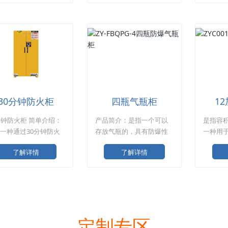
0*W430*D430mm 可
产品名称：90加仑红色安
H1650
层板：1块 门板类型：
全柜 产品规格：
可调节层
/手动 产品细节展示 材
H1650*W1090*D860mm
型：双门
选用优质冷轧钢板，
可调节层板：2块 门板类
示 材
为双
型：双门/手动
板，整
30分钟防火柜
四瓶气瓶柜
1
分钟防火柜 简单介绍：
产品简介：是指一个可以
是指容积
一种通过30分钟防火
存放气瓶的，具有防爆性
一种用
的，采用特制CFM防
能的钢制柜体。 防爆气瓶
精神药
了解详情
了解详情
质构成的，用于储存
柜简介； 产品尺寸：
爆柜。
易爆有毒物的防火存
1900*1500*450mm 产品
。 30分钟防火柜规
特点： 1：冷轧板制成，通
 按照款式分为：层板
过酸洗磷化处理，环氧树
抽屉式两种 层板式防
脂粉末喷涂，180度高温固
化成
定制专区