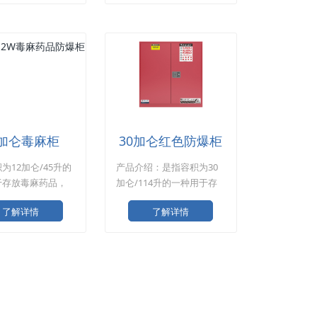
*W860*D860mm
H560*W430*D430mm 可
板：2块 门板类
调节层板：1块 门板类型：
/手动 产品细节展
单门/手动 产品细节展示 产
质：选用优质冷轧钢
品材质：选用优质冷轧钢
体为双层
板，整体为双
2加仑毒麻柜
30加仑红色防爆柜
为12加仑/45升的
产品介绍：是指容积为30
于存放毒麻药品，
加仑/114升的一种用于存
品等有毒药品的防
放可燃液体的红色防爆
了解详情
了解详情
柜。 产品名称：30加仑红
色防爆柜 产品规格：
H1120*W1090*D460mm
可调节层板：1块 门板类
型：双门/手动 产品细节展
示 材质：选用