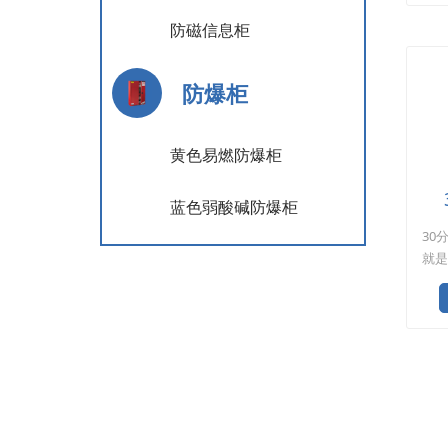
H56
调节
防磁信息柜
单门
质：
防爆柜
整体
黄色易燃防爆柜
蓝色弱酸碱防爆柜
30
就是
测试
火材
易燃
储柜
格：
式和