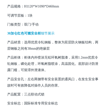
产品规格：H1120*W1090*D460mm
可调节层板：1块
门板类型：双门/手动
30加仑红色可燃安全柜
细节展示
产品材质：选用优质冷轧钢板，整体为双层防火钢板结构，两
层钢板之间有38mm的绝缘层
产品柜体：柜体内外喷涂无铅环氧树脂漆，采用1.2mm优质冷
轧钢板，磷化处理，环氧树脂喷涂，高温固化。底部设计防泄
露门槛，可留滞外泄液体。
产品安全孔：左右两侧带有安全装置的通风口，在发生
安全事
故
时可有效降低对操作人员的伤害。
产品配置：三点联动式锁
安全标志：国际标准专用安全标志