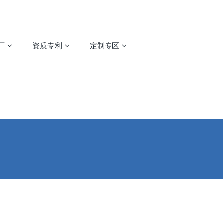
厂
资质专利
定制专区