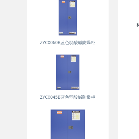
ZYC0060B蓝色弱酸碱防爆柜
ZYC0045B蓝色弱酸碱防爆柜