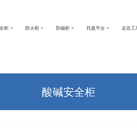
安全柜
防火柜
防磁柜
托盘平台
走近工
酸碱安全柜