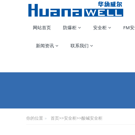
网站首页
防爆柜
安全柜
FM
新闻资讯
联系我们
你的位置
首页
>>
安全柜
>>
酸碱安全柜