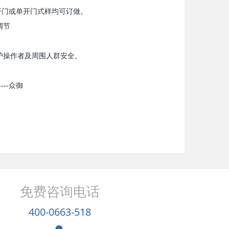
寸双开门或单开门式样均可订做。
调节
护操作者及周围人群安全。
--众御
免费咨询电话
400-0663-518