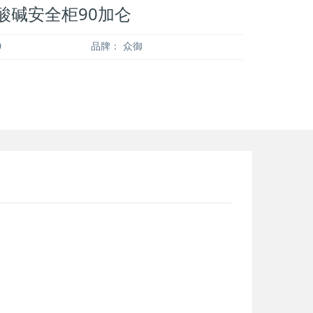
0 酸碱安全柜90加仑
0
品牌：
众御