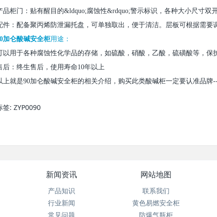
产品柜门：贴有醒目的&ldquo;腐蚀性&rdquo;警示标识，各种大小尺
配件：配备聚丙烯防泄漏托盘，可单独取出，便于清洁。层板可根据需要
90加仑酸碱安全柜
用途：
可以用于各种腐蚀性化学品的存储，如硫酸，硝酸，乙酸，硫磺酸等，保
售后：终生售后，使用寿命10年以上
以上就是90加仑酸碱安全柜的相关介绍，购买此类酸碱柜一定要认准品牌---
标签:
ZYP0090
新闻资讯
网站地图
产品知识
联系我们
行业新闻
黄色易燃安全柜
常见问题
防爆气瓶柜