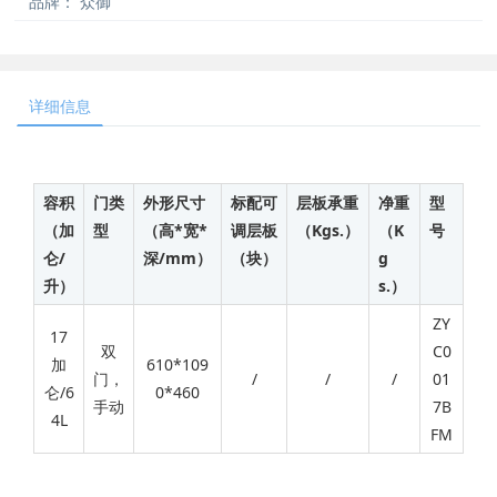
品牌：
众御
详细信息
容积
门类
外形尺寸
标配可
层板承重
净重
型
（加
型
（高*宽*
调层板
（Kgs.）
（K
号
仑/
深/mm）
（块）
g
升）
s.）
ZY
17
双
C0
加
610*109
门，
/
/
/
01
仑/6
0*460
手动
7B
4L
FM