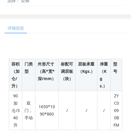
品牌：
众御
详细信息
容积
门类
外形尺寸
标配可
层板承重
净重
型
（加
型
（高*宽*
调层板
（Kgs.）
（K
号
仑/
深/mm）
（块）
g
升）
s.）
90
ZY
加
双
C0
1650*10
仑/3
门，
/
/
/
09
90*860
40
手动
0B
升
FM