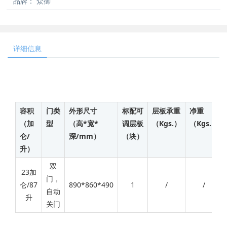
品牌：
众御
详细信息
容积
门类
外形尺寸
标配可
层板承重
净重
（加
型
（高*宽*
调层板
（Kgs.）
（Kgs.）
仑/
深/mm）
（块）
升）
双
23加
门，
仑/87
890*860*490
1
/
/
自动
升
关门