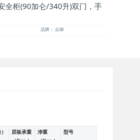
安全柜(90加仑/340升)双门，手
品牌：
众御
块）
层板承重
净重
型号