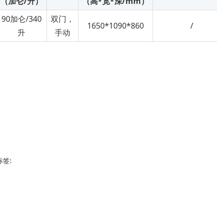
（加仑/升）
（高*宽*深/mm）
90加仑/340
双门，
1650*1090*860
/
升
手动
标签: