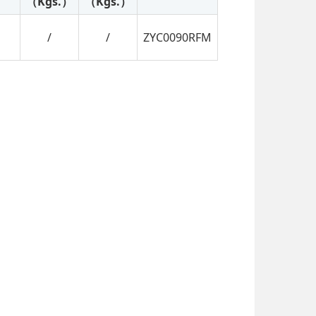
（Kgs.）
（Kgs.）
/
/
ZYC0090RFM