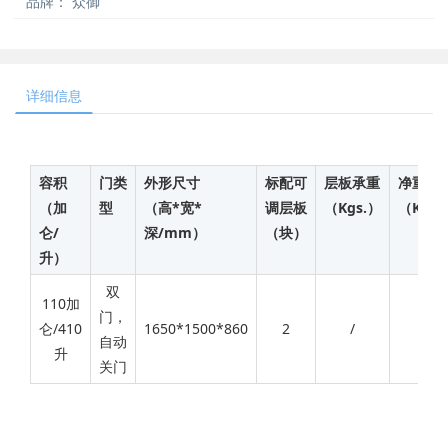
品牌：
众御
详细信息
容积
门类
外形尺寸
标配可
层板承重
净重
（加
型
（高*宽*
调层板
（Kgs.）
（Kgs.
仑/
深/mm）
（块）
升）
双
110加
门，
仑/410
1650*1500*860
2
/
/
自动
升
关门