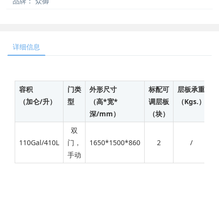
品牌：
众御
详细信息
容积
门类
外形尺寸
标配可
层板承重
（加仑/升）
型
（高*宽*
调层板
（Kgs.）
（
深/mm）
（块）
双
110Gal/410L
门，
1650*1500*860
2
/
手动