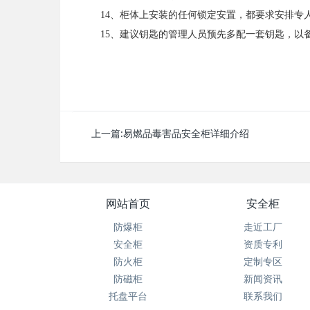
14、柜体上安装的任何锁定安置，都要求安排专人
15、建议钥匙的管理人员预先多配一套钥匙，以
上一篇:
易燃品毒害品安全柜详细介绍
网站首页
安全柜
防爆柜
走近工厂
安全柜
资质专利
防火柜
定制专区
防磁柜
新闻资讯
托盘平台
联系我们