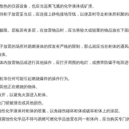
散热的仪器设备，也应当远离飞溅的化学液体或矿渣。
柜子放置妥当后，应连接上静电接地导线，以便及时导走柜体所积聚的
限。层板若有多层，在放置物品时，应当将较大或较重的物品放在下面
放置的场所对易燃液体的挥发有严格的限制，那么就应当在柜体的通风
液体。
内放置物品或进行其他操作，应打开周围的电灯，或携带防爆手电筒进
机等任何可能引起燃烧爆炸的操作行为。
其他正在燃烧的物体。
敞开，以避免火源进入柜体。
免门锁被撞击或其他损伤。
性化学液体对柜体的喷溅，以免碰伤碰坏柜体或破坏柜体上的涂层。
腐蚀性化学品不得与易燃可燃化学品放置在同一柜体内，应当购买专门