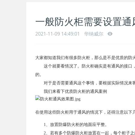
一般防火柜需要设置通
2021-11-09 14:49:01
华纳威尔
大家都知道我们有很多防火柜，那么是不是优质的防
这个就要看情况了。防火柜确实是有通风的接口，
的。
对于是否需要通风这个事情，要根据实际情况来
我们来看下优质防火柜的通风案例
在使用这些防火柜用于通风的情况下，还得注意以下
1、放置防爆防火柜的地面应平整。
2、若有多个防爆防火柜放置在一起，每个柜子之间