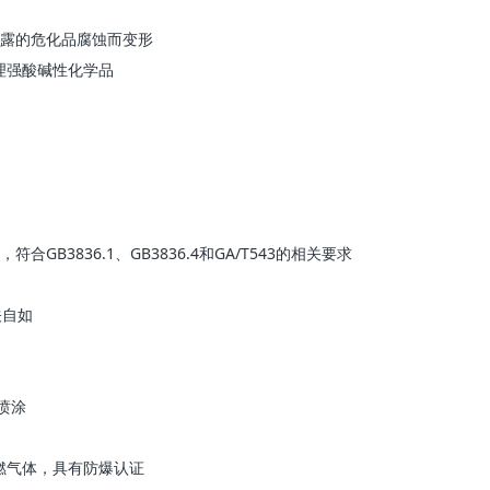
泄露的危化品腐蚀而变形
理强酸碱性化学品
B3836.1、GB3836.4和GA/T543的相关要求
关自如
喷涂
燃气体，具有防爆认证