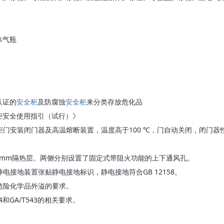
体气瓶
认证的
安全柜
及防腐蚀
安全柜
来分类存放危化品
柜安全使用指引（试行）》
柜门安装闭门器及高温熔断装置，温度高于100 ℃，门自动关闭，闭门器
38mm隔热层。两侧分别设置了固定式带阻火功能的上下通风孔。
电接地装置张贴静电接地标识，静电接地符合GB 12158。
足危险化学品外溢的要求。
.4和GA/T543的相关要求。