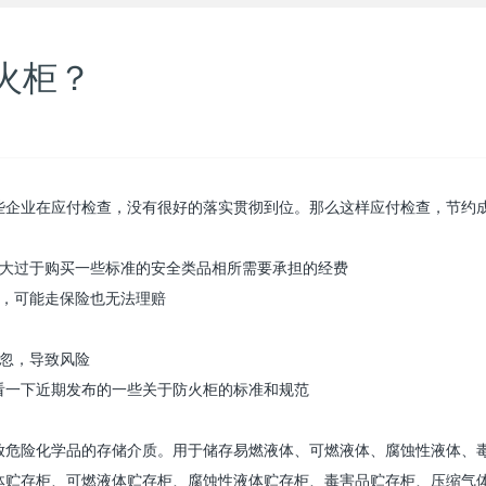
火柜？
些企业在应付检查，没有很好的落实贯彻到位。那么这样应付检查，节约
远大过于购买一些标准的安全类品相所需要承担的经费
付，可能走保险也无法理赔
疏忽，导致风险
看一下近期发布的一些关于
防火柜
的标准和规范
放危险化学品的存储介质。用于储存易燃液体、可燃液体、腐蚀性液体、
体贮存柜、可燃液体贮存柜、腐蚀性液体贮存柜、毒害品贮存柜、压缩气