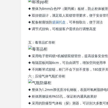
◆ 整体为8mm白色PP（聚丙烯）板材，防止柜体被
◆ 双挂锁设计，满足双人双锁管理要求，便于安全管
◆ 配备耐腐蚀防
盛漏托盘
，可单独取出，便于清洁
◆ 调节式挂钩，可根据客户需求自行调整高度
五：毒害品贮存柜
◆ 采用电子密码锁+机械锁双锁管控，提高设备安全性，符合G
◆ 每隔层板间隔6cm，可自由调节，增加空间使用率
◆ 不间断琴式铰链，柜门不会下挂不变形，180度开
六：压缩气体气瓶贮存柜
◆ 整体为1.2mm厚优质冷轧钢板，表面环氧树脂静电
◆ 柜体两侧设有PASS孔，保证柜内通风效果好
◆ 采用的防爆型气体检（探）测器，可识别大多数可