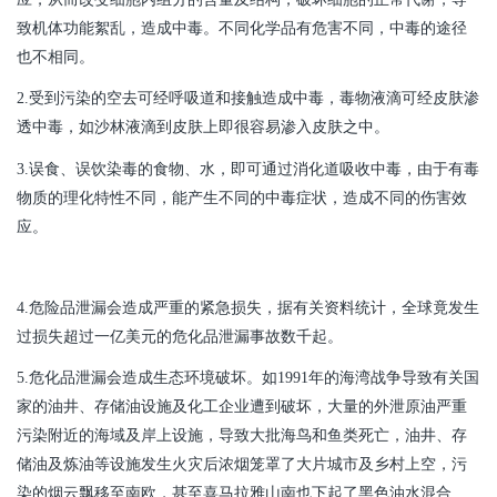
致机体功能絮乱，造成中毒。不同化学品有危害不同，中毒的途径
也不相同。
2.受到污染的空去可经呼吸道和接触造成中毒，毒物液滴可经皮肤渗
透中毒，如沙林液滴到皮肤上即很容易渗入皮肤之中。
3.误食、误饮染毒的食物、水，即可通过消化道吸收中毒，由于有毒
物质的理化特性不同，能产生不同的中毒症状，造成不同的伤害效
应。
4.危险品泄漏会造成严重的紧急损失，据有关资料统计，全球竟发生
过损失超过一亿美元的危化品泄漏事故数千起。
5.危化品泄漏会造成生态环境破坏。如1991年的海湾战争导致有关国
家的油井、存储油设施及化工企业遭到破坏，大量的外泄原油严重
污染附近的海域及岸上设施，导致大批海鸟和鱼类死亡，油井、存
储油及炼油等设施发生火灾后浓烟笼罩了大片城市及乡村上空，污
染的烟云飘移至南欧，甚至喜马拉雅山南也下起了黑色油水混合