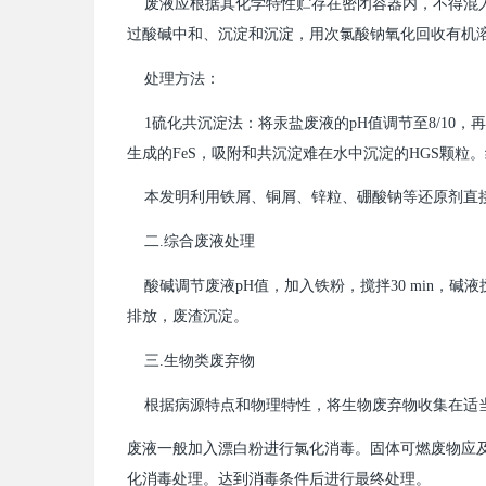
废液应根据其化学特性贮存在密闭容器内，不得混
过酸碱中和、沉淀和沉淀，用次氯酸钠氧化回收有机
处理方法：
1硫化共沉淀法：将汞盐废液的pH值调节至8/10，再
生成的FeS，吸附和共沉淀难在水中沉淀的HGS颗粒。
本发明利用铁屑、铜屑、锌粒、硼酸钠等还原剂直
二.综合废液处理
酸碱调节废液pH值，加入铁粉，搅拌30 min，碱
排放，废渣沉淀。
三.生物类废弃物
根据病源特点和物理特性，将生物废弃物收集在适
废液一般加入漂白粉进行氯化消毒。固体可燃废物应
化消毒处理。达到消毒条件后进行最终处理。