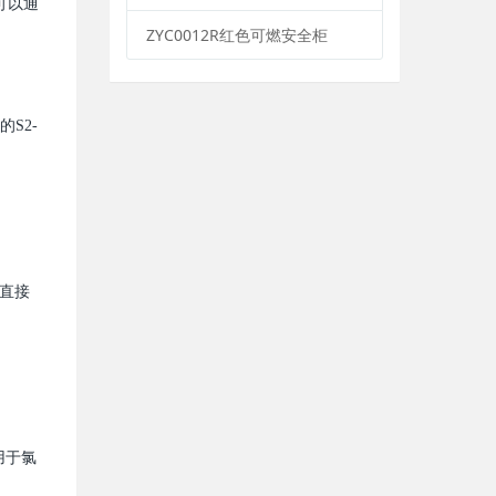
可以通
ZYC0012R红色可燃安全柜
S2-
液直接
用于氯