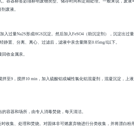
入。容器标签必须标明废物类型、储存时间和定期处理。一般来说，废液
溶剂废液。
加入过量Na2S形成HGS沉淀。然后加入FeSO4（助沉淀剂），沉淀出过量的
经静置、分离、离心、过滤后，滤液中汞含量降至0.05mg/l以下。
接回收金属汞。
液搅拌至9，搅拌10 min，加入硫酸铝或碱性氯化铝混凝剂，混凝沉淀，上
当的容器和场所，由专人消毒焚烧，每天清洁。
及时收集、处理和焚烧。对固体非可燃废弃物进行分类收集，并将漂白粉