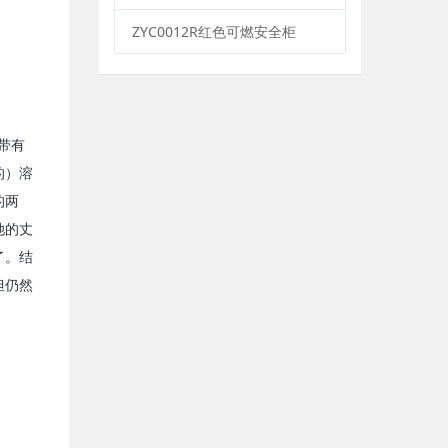
ZYC0012R红色可燃安全柜
带有
的）溶
的两
她的丈
了。结
但仍然