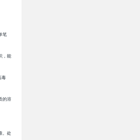
单笔
识，能
高毒
质的溶
准。处