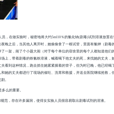
员，在做实验时，秘密地将大约5ml10％的氰化钠(剧毒)试剂溶液放置在
在夜晚之后，当其他人离开时，她偷偷拿了一根试管，里面有氰钾（剧毒
吵了一架，闹了个小题大闹（对于每个单位的宿舍里的每个人都知道他们
操场上，带着剧毒的铁氰铁溶液，喊着喝下他丈夫的死，来找她的丈夫，
丈夫看到这种情况，跑去抓住她紧紧握着的管子，但为时已晚，他已经喝
人和她的丈夫都进行了现场的催吐、洗胃和救援，并送去医院继续抢救，
悲剧。
是多么的重要。
和规范，存在许多漏洞，使得女实验人员很容易取出剧毒试剂的溶液。