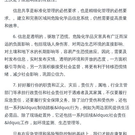
信息共享是标准化管理的必然要求，也是精细化管理的必然要
求。。建立和完善区域间危险化学品信息系统，仍然需要提高质量
和效率。
6. 信息是透明的，驱散了恐慌。危险化学品灾害具有广泛而深
远的负面影响，包括现场人身伤害、对周边生态环境的直接影响、
对土壤和地下水的长期影响等，容易产生恐慌效应。因此，需要及
时发布信息，实时发布灾情。透明的环境和开放的态度，一方面积
极引导舆论，另一方面积极接受社会监督，将更有利于转移恐慌情
绪，减少社会影响，巩固公信力。
7. 好好履行你的职责和正义。灾后，责任方，属地，行业主管
部门等承担行政责任和社会责任对于遇难者及其家属，不仅要履行
应急责任，还要履行安全保障义务。除了治疗受伤和受伤外，还包
括一系列&ldquo;制动踏板&ldquo;行为，例如为周边居民提供生活
必需品。除了现场处置外，它还包括一系列后续&ldquo;社会责任
&ldquo;工作，如环境监测、生态管理等。
只有在应急管理和风险预防控制的基础上，我们才能在康复和