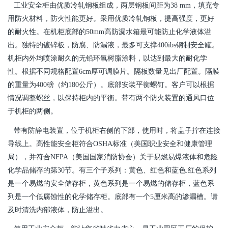
工业安全柜由优质冷轧钢板组成，两层钢板间距为38 mm，填充专
用防火材料，防火性能更好。采用优质冷轧钢板，提高强度，更好
的耐火性。在机柜底部的50mm高防漏水箱最可能防止化学液体溢
出。独特的镀锌板，防腐、防漏液，最多可支撑400ibs钢制安全罐。
机柜内外均喷涂耐久的无铅环氧树脂涂料，以达到最大的耐化学
性。根据不同规格配置6cm厚可调膜片。隔板数量见出厂配置。隔膜
的重量为400磅（约180公斤）。底部安装平衡螺钉。客户可以根据
情况调整螺丝，以保持柜内的平衡。带有两个防火装置的通风口位
于机柜的两侧。
带有防静电装置，位于机柜右侧的下部，使用时，将盖子拧在连接
导线上。高性能安全柜符合OSHA标准（美国职业安全和健康管理
局），并符合NFPA（美国国家消防协会）关于易燃易爆液体和危险
化学品储存的第30节。有三个子系列：黄色、红色和蓝色.红色系列
是一个易燃的安全储存柜，黄色系列是一个易燃的储存柜，蓝色系
列是一个低腐蚀性的化学储存柜。底部有一个5厘米高的渗漏槽。请
及时清洗内部液体，防止溢出。