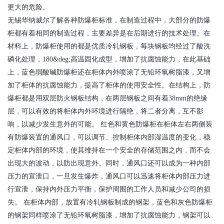
更大的危险。
无锡华纳威尔了解各种防爆柜标准，在制造过程中，大部分的防爆
柜都有着相同的制造过程，主要差异是在后期进行的技术处理。在
材料上，防爆柜使用的都是优质冷轧钢板，每块钢板均经过了酸洗
磷化处理，180&deg;高温固化成型，增加了抗腐蚀能力，在此基础
上，蓝色弱酸碱防爆柜还在柜体内外喷涂了无铅环氧树脂漆，又增
加了柜体的抗腐蚀能力，提高了柜体的使用安全性。在结构上，防
爆柜都是用双层防火钢板结构，在两层钢板之间有着38mm的绝缘
层，可以有效的将柜体内外环境进行隔绝，将二者分离，互不影
响，以减少发生意外的可能。 红色和黄色防爆柜在柜体左右两侧装
有防爆装置的通风口，可以调节、控制柜体内部湿温度的变化，稳
定柜体内部的环境，使其维持在一个安全的存储范围之内，而不会
出现大的波动，以防出现意外。同时，通风口还可以成为一种内部
压力的宣泄口，一旦发生爆炸，通风口可以迅速将柜体内部压力进
行宣泄，保持内外压力平衡，保护周围的工作人员和减少公司的损
失。 在柜体内部，放置有冷轧钢板制成的钢架，蓝色和灰色防爆柜
的钢架同样喷涂了无铅环氧树脂漆，增加了抗腐蚀能力，钢架可以